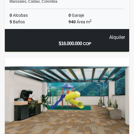
Manizales, Caldas, Colombia
0
Alcobas
0
Garaje
2
5
Baños
940
Área m
Alquiler
$16.000.000
COP