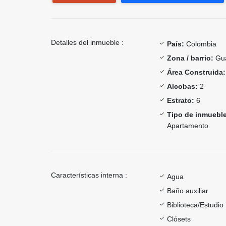
Detalles del inmueble :
País:
Colombia
Zona / barrio:
Gu
Área Construida:
Alcobas:
2
Estrato:
6
Tipo de inmueble
Apartamento
Características interna :
Agua
Baño auxiliar
Biblioteca/Estudio
Clósets