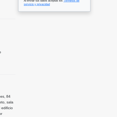
Al enviar tus datos aceptas los
Términos de
servicio y privacidad
o
nes, 84
eto, sala
edificio
or