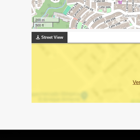
200 m
500 ft
Street View
Ve