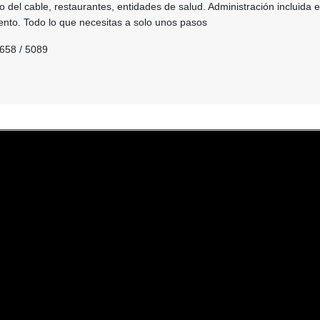
o del cable, restaurantes, entidades de salud. Administración incluida e
nto. Todo lo que necesitas a solo unos pasos
658 / 5089