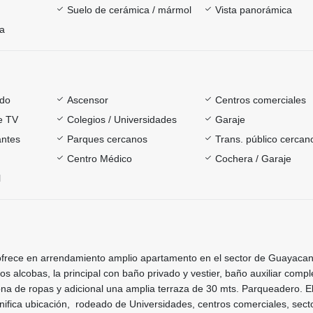
Suelo de cerámica / mármol
Vista panorámica
ía
ado
Ascensor
Centros comerciales
e TV
Colegios / Universidades
Garaje
antes
Parques cercanos
Trans. público cercan
Centro Médico
Cochera / Garaje
l
o ofrece en arrendamiento amplio apartamento en el sector de Guayaca
os alcobas, la principal con baño privado y vestier, baño auxiliar compl
na de ropas y adicional una amplia terraza de 30 mts. Parqueadero. El 
ifica ubicación, rodeado de Universidades, centros comerciales, sect