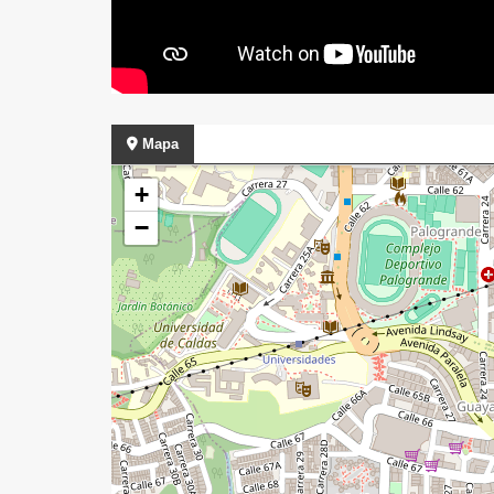
Mapa
+
−