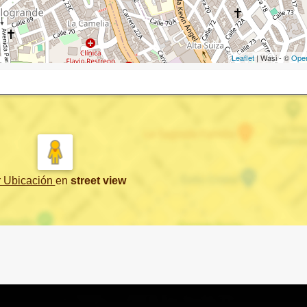
Leaflet
| Wasi - ©
Ope
r Ubicación
en
street view