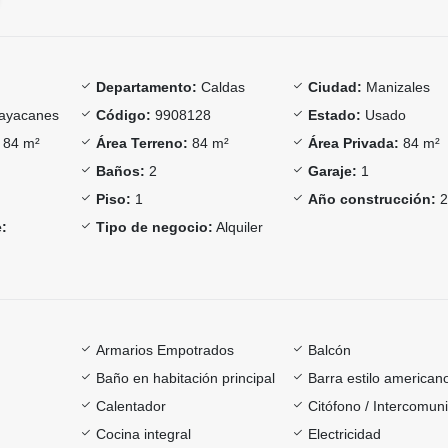
Departamento:
Caldas
Ciudad:
Manizales
ayacanes
Código:
9908128
Estado:
Usado
84 m²
Área Terreno:
84 m²
Área Privada:
84 m²
Baños:
2
Garaje:
1
Piso:
1
Año construcción:
2
:
Tipo de negocio:
Alquiler
Armarios Empotrados
Balcón
Baño en habitación principal
Barra estilo american
Calentador
Citófono / Intercomun
Cocina integral
Electricidad