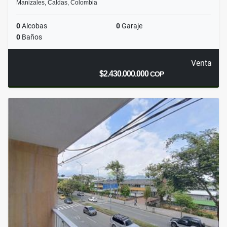
Manizales, Caldas, Colombia
0
Alcobas
0
Garaje
0
Baños
Venta
$2.430.000.000
COP