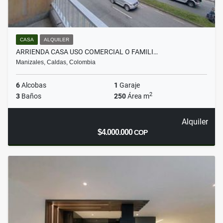
CASA
ALQUILER
ARRIENDA CASA USO COMERCIAL O FAMILI…
Manizales, Caldas, Colombia
6
Alcobas
1
Garaje
2
3
Baños
250
Área m
Alquiler
$4.000.000
COP