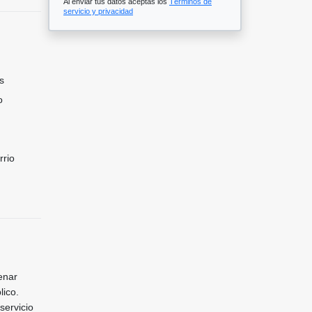
Al enviar tus datos aceptas los
Términos de
servicio y privacidad
s
o
rrio
enar
lico.
servicio