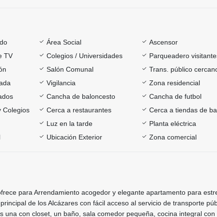
ado
Área Social
Ascensor
e TV
Colegios / Universidades
Parqueadero visitante
ón
Salón Comunal
Trans. público cercan
rada
Vigilancia
Zona residencial
ados
Cancha de baloncesto
Cancha de futbol
y Colegios
Cerca a restaurantes
Cerca a tiendas de ba
Luz en la tarde
Planta eléctrica
l
Ubicación Exterior
Zona comercial
o ofrece para Arrendamiento acogedor y elegante apartamento para estr
principal de los Alcázares con fácil acceso al servicio de transporte púb
 una con closet, un baño, sala comedor pequeña, cocina integral con 