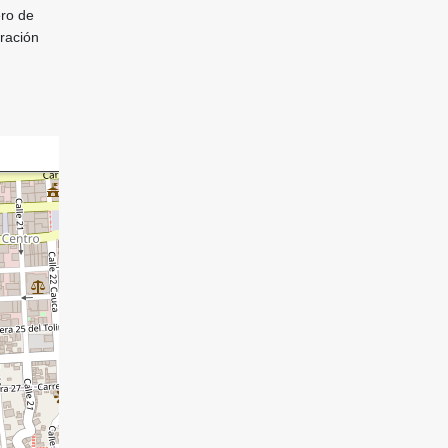
ero de
tración