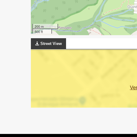
200 m
500 ft
Street View
Ve