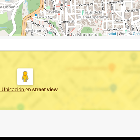
Leaflet
| Wasi - ©
Ope
r Ubicación
en
street view