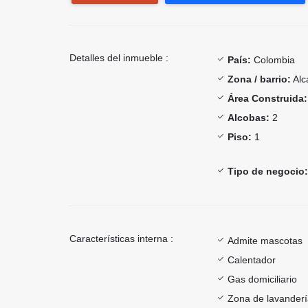
Detalles del inmueble :
País:
Colombia
Zona / barrio:
Alc
Área Construida:
Alcobas:
2
Piso:
1
Tipo de negocio:
Características interna :
Admite mascotas
Calentador
Gas domiciliario
Zona de lavander