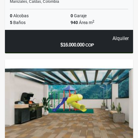
Manizales, Caldas, Colombia
0
Alcobas
0
Garaje
2
5
Baños
940
Área m
Alquiler
$16.000.000
COP