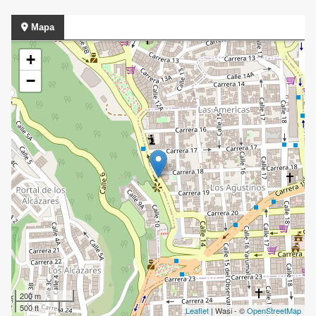
Mapa
+
−
200 m
500 ft
Leaflet
| Wasi - ©
OpenStreetMap