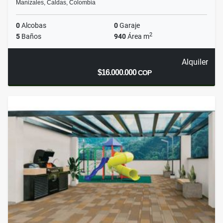
Manizales, Caldas, Colombia
0
Alcobas
0
Garaje
2
5
Baños
940
Área m
Alquiler
$16.000.000
COP