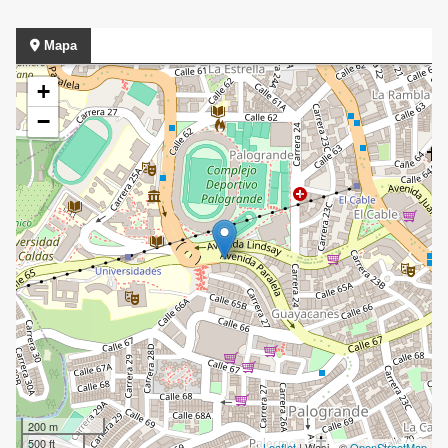
Mapa
+
−
200 m
500 ft
Leaflet
| Wasi - ©
OpenStreetMap