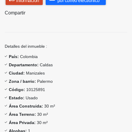
información
por correo electrónico
Compartir
Detalles del inmueble :
País:
Colombia
Departamento:
Caldas
Ciudad:
Manizales
Zona / barrio:
Palermo
Código:
10125891
Estado:
Usado
Área Construida:
30 m²
Área Terreno:
30 m²
Área Privada:
30 m²
Alcobas:
1