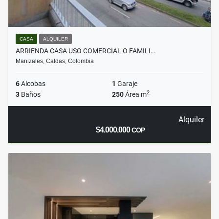
CASA
ALQUILER
ARRIENDA CASA USO COMERCIAL O FAMILI…
Manizales, Caldas, Colombia
6
Alcobas
1
Garaje
2
3
Baños
250
Área m
Alquiler
$4.000.000
COP