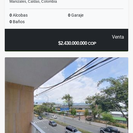
Manizales, Caldas, Colombia
0
Alcobas
0
Garaje
0
Baños
Venta
$2.430.000.000
COP