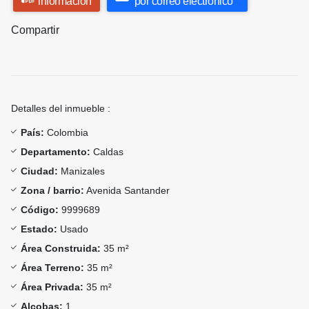
información
por correo electrónico
Compartir
Detalles del inmueble :
País:
Colombia
Departamento:
Caldas
Ciudad:
Manizales
Zona / barrio:
Avenida Santander
Código:
9999689
Estado:
Usado
Área Construida:
35 m²
Área Terreno:
35 m²
Área Privada:
35 m²
Alcobas:
1