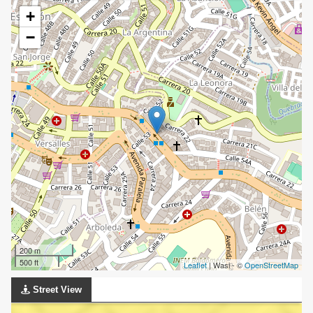
+
−
200 m
500 ft
Leaflet
| Wasi - ©
OpenStreetMap
Street View