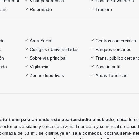
 / mármol
Vista panorámica
Zona de lavandería
cano
Reformado
Trastero
ado
Área Social
Centros comerciales
a
Colegios / Universidades
Parques cercanos
ón
Sobre vía principal
Trans. público cercan
rada
Vigilancia
Zona infantil
Zonas deportivas
Áreas Turísticas
iario tiene para arriendo este apartaestudio amoblado
, ubicado so
sector universitario y cerca de la zona financiera y comercial de la ciu
roximada de
33 m²
, se distribuye en
sala comedor
,
cocina semi-int