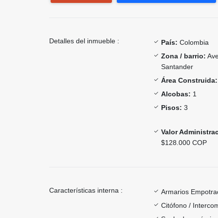
Detalles del inmueble :
País:
Colombia
Zona / barrio:
Ave
Santander
Área Construida:
Alcobas:
1
Pisos:
3
Valor Administra
$128.000 COP
Características interna :
Armarios Empotra
Citófono / Interc