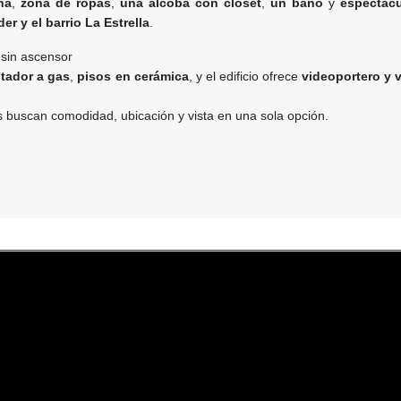
na
,
zona de ropas
,
una alcoba con clóset
,
un baño
y
espectacu
er y el barrio La Estrella
.
 sin ascensor
tador a gas
,
pisos en cerámica
, y el edificio ofrece
videoportero y v
s buscan comodidad, ubicación y vista en una sola opción.