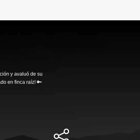
ción y avaluó de su
o en finca raíz! 🔑