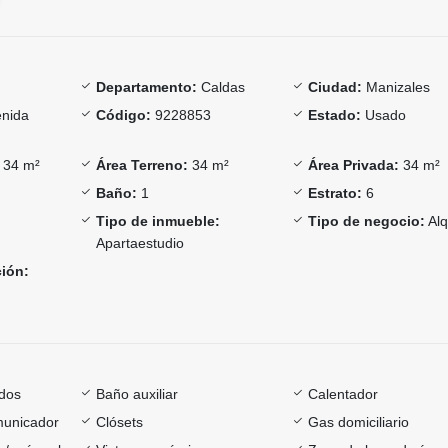
Departamento:
Caldas
Ciudad:
Manizales
nida
Código:
9228853
Estado:
Usado
34 m²
Área Terreno:
34 m²
Área Privada:
34 m²
Baño:
1
Estrato:
6
Tipo de inmueble:
Tipo de negocio:
Alq
Apartaestudio
ción:
dos
Baño auxiliar
Calentador
omunicador
Clósets
Gas domiciliario