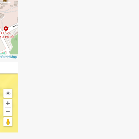
nStreetMap