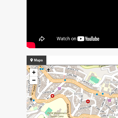
Mapa
+
−