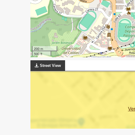
200 m
500 ft
Street View
Ve