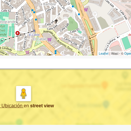
Leaflet
| Wasi - ©
Ope
r Ubicación
en
street view