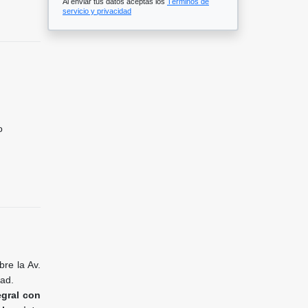
Al enviar tus datos aceptas los
Términos de
servicio y privacidad
o
bre la Av.
dad.
egral con