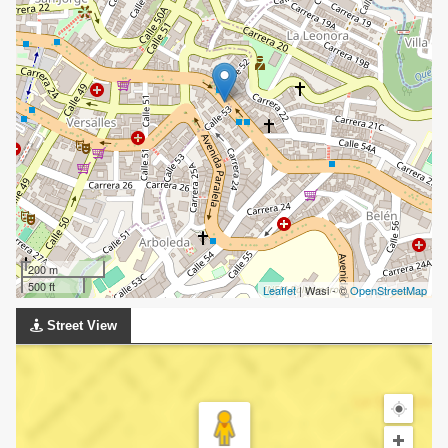
200 m
500 ft
Leaflet
| Wasi - ©
OpenStreetMap
Street View