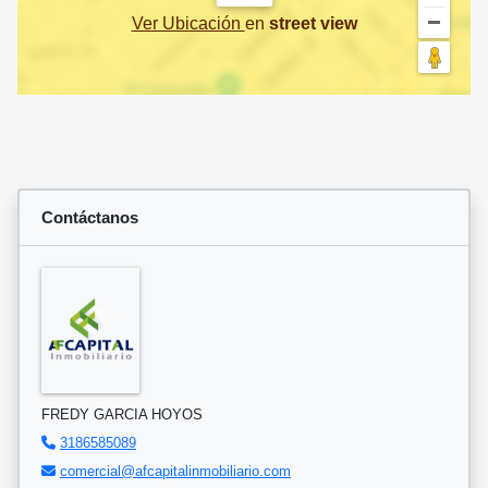
Ver Ubicación
en
street view
Contáctanos
FREDY GARCIA HOYOS
3186585089
comercial@afcapitalinmobiliario.com