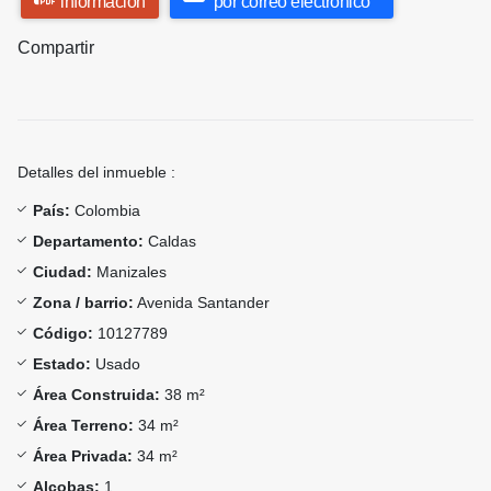
información
por correo electrónico
Compartir
Detalles del inmueble :
País:
Colombia
Departamento:
Caldas
Ciudad:
Manizales
Zona / barrio:
Avenida Santander
Código:
10127789
Estado:
Usado
Área Construida:
38 m²
Área Terreno:
34 m²
Área Privada:
34 m²
Alcobas:
1